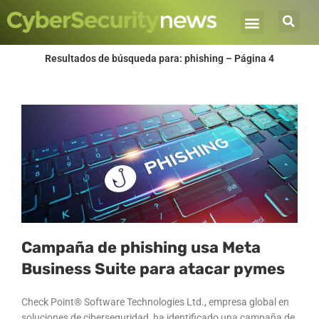
Ir
al
contenido
Resultados de búsqueda para: phishing – Página 4
Página
Página
Página
Página
Página
Campaña de phishing usa Meta
Business Suite para atacar pymes
Check Point® Software Technologies Ltd., empresa global en
soluciones de ciberseguridad, ha identificado una campaña de