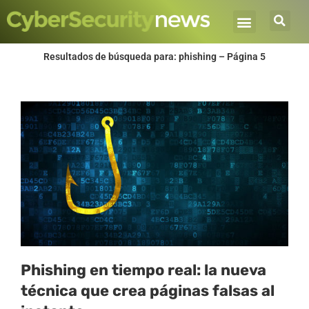
Ir
al
contenido
Resultados de búsqueda para: phishing – Página 5
Página
Página
Página
Página
Página
Phishing en tiempo real: la nueva
técnica que crea páginas falsas al