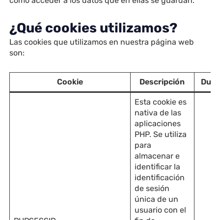
como acceder a los datos que en ellas se guardan.
¿Qué cookies utilizamos?
Las cookies que utilizamos en nuestra página web
son:
Cookie
Descripción
Dura
Esta cookie es
nativa de las
aplicaciones
PHP. Se utiliza
para
almacenar e
identificar la
identificación
de sesión
única de un
usuario con el