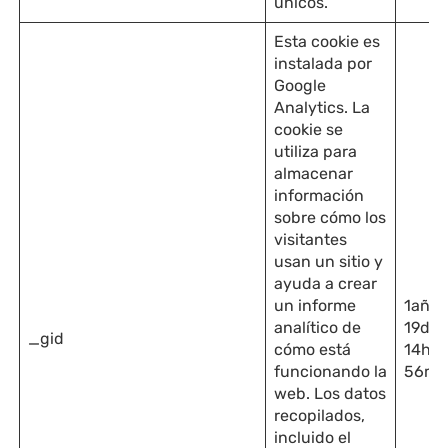
únicos.
Esta cookie es
instalada por
Google
Analytics. La
cookie se
utiliza para
almacenar
información
sobre cómo los
visitantes
usan un sitio y
ayuda a crear
un informe
1año
analítico de
19día
_gid
cómo está
14hor
funcionando la
56mi
web. Los datos
recopilados,
incluido el