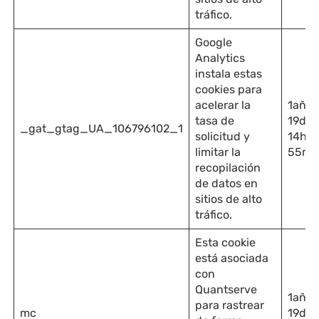
tráfico.
Google
Analytics
instala estas
cookies para
acelerar la
1año
tasa de
19día
_gat_gtag_UA_106796102_1
solicitud y
14hor
limitar la
55mi
recopilación
de datos en
sitios de alto
tráfico.
Esta cookie
está asociada
con
Quantserve
1año
para rastrear
mc
19día