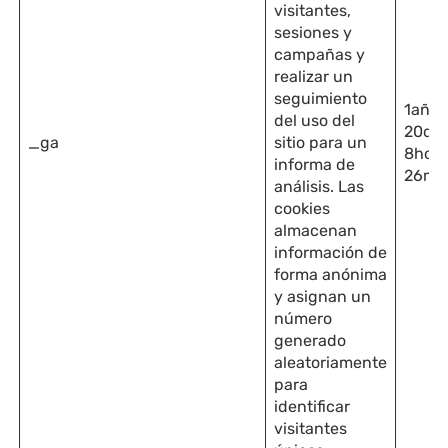
visitantes,
sesiones y
campañas y
realizar un
seguimiento
1año
del uso del
20día
_ga
sitio para un
8hora
informa de
26min
análisis. Las
cookies
almacenan
información de
forma anónima
y asignan un
número
generado
aleatoriamente
para
identificar
visitantes