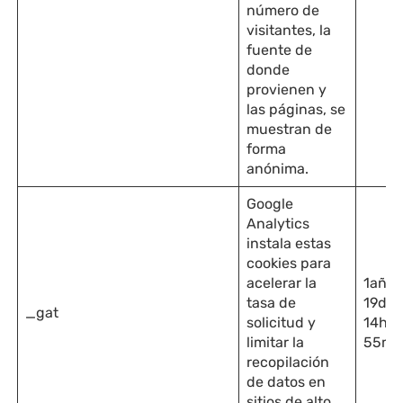
número de
visitantes, la
fuente de
donde
provienen y
las páginas, se
muestran de
forma
anónima.
Google
Analytics
instala estas
cookies para
acelerar la
1año
tasa de
19día
_gat
solicitud y
14hor
limitar la
55mi
recopilación
de datos en
sitios de alto