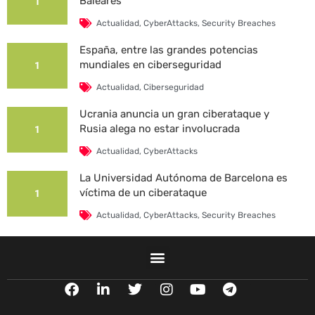
Baleares
1
Actualidad
,
CyberAttacks
,
Security Breaches
España, entre las grandes potencias
mundiales en ciberseguridad
1
Actualidad
,
Ciberseguridad
Ucrania anuncia un gran ciberataque y
Rusia alega no estar involucrada
1
Actualidad
,
CyberAttacks
La Universidad Autónoma de Barcelona es
víctima de un ciberataque
1
Actualidad
,
CyberAttacks
,
Security Breaches
F
L
T
I
Y
T
a
i
w
n
o
e
c
n
i
s
u
l