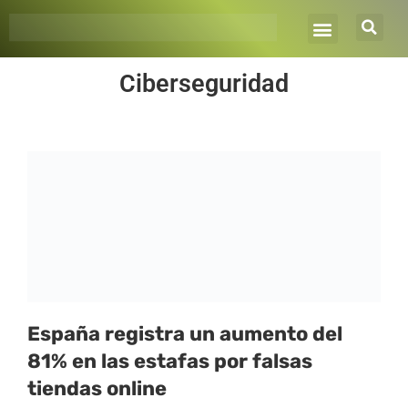
Ir
al
contenido
Ciberseguridad
Página
Página
Página
Página
Página
España registra un aumento del
81% en las estafas por falsas
tiendas online