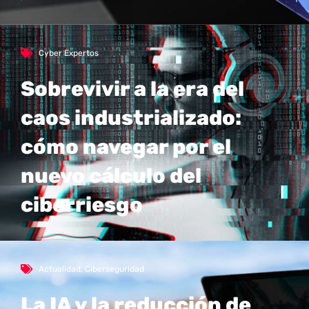
Cyber Expertos
Sobrevivir a la era del
caos industrializado:
cómo navegar por el
nuevo cálculo del
ciberriesgo
Actualidad
,
Ciberseguridad
La IA y la reducción de