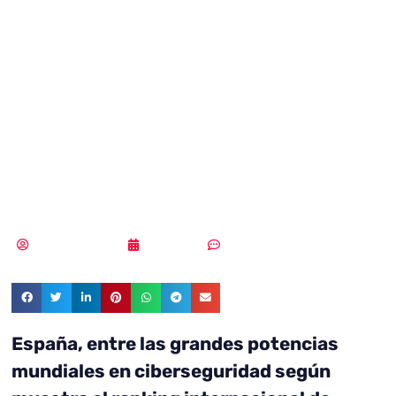
grandes
potencias
mundiales en
ciberseguridad
Samuel Rodríguez
29/09/2021
8 comentarios
España, entre las grandes potencias
mundiales en ciberseguridad según