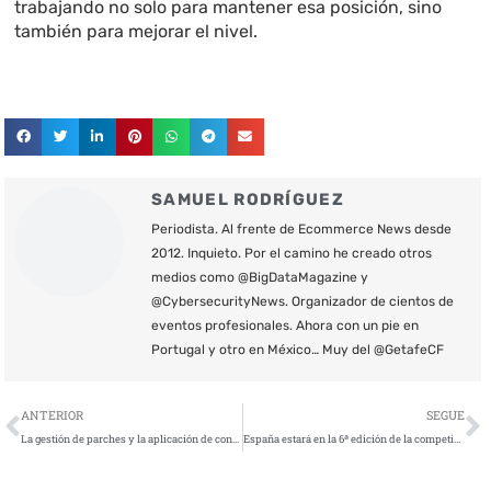
trabajando no solo para mantener esa posición, sino
también para mejorar el nivel.
SAMUEL RODRÍGUEZ
Periodista. Al frente de Ecommerce News desde
2012. Inquieto. Por el camino he creado otros
medios como @BigDataMagazine y
@CybersecurityNews. Organizador de cientos de
eventos profesionales. Ahora con un pie en
Portugal y otro en México… Muy del @GetafeCF
Ant
S
ANTERIOR
SEGUE
La gestión de parches y la aplicación de contraseñas fuertes reducen el riesgo de ciberataques un 60%
España estará en la 6ª edición de la competición europea de ciberseguridad