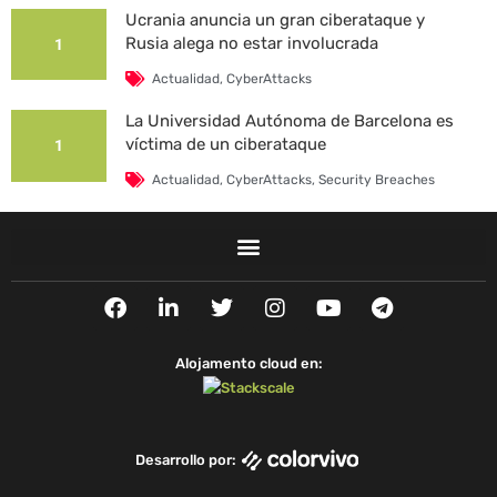
Ucrania anuncia un gran ciberataque y
Rusia alega no estar involucrada
1
Actualidad
,
CyberAttacks
La Universidad Autónoma de Barcelona es
víctima de un ciberataque
1
Actualidad
,
CyberAttacks
,
Security Breaches
F
L
T
I
Y
T
a
i
w
n
o
e
c
n
i
s
u
l
e
k
t
t
t
e
Alojamento cloud en:
b
e
t
a
u
g
o
d
e
g
b
r
o
i
r
r
e
a
k
n
a
m
Desarrollo por:
m