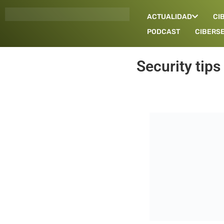
Ir
ACTUALIDAD
CI
al
contenido
PODCAST
CIBERS
Security tips