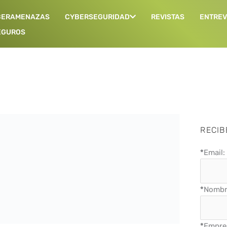
BERAMENAZAS
CYBERSEGURIDAD
REVISTAS
ENTREV
EGUROS
Página
Página
Página
Página
RECIB
*
Email:
*
Nombre
*
Empre