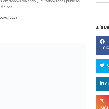
s empleados viajando y utilizando redes públicas,
adicional
02/07/2024
SÍGU
SÍ
S
S
SÍG