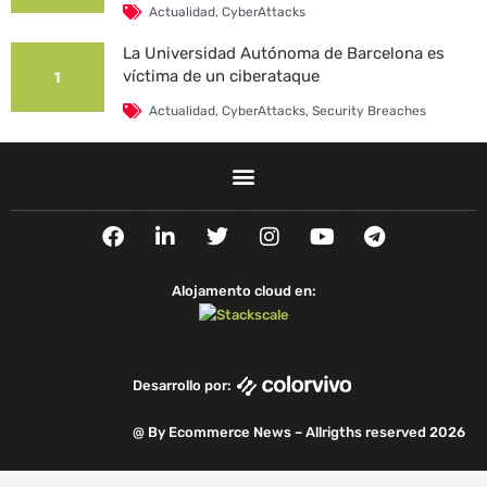
Actualidad
,
CyberAttacks
La Universidad Autónoma de Barcelona es
víctima de un ciberataque
1
Actualidad
,
CyberAttacks
,
Security Breaches
F
L
T
I
Y
T
a
i
w
n
o
e
c
n
i
s
u
l
e
k
t
t
t
e
Alojamento cloud en:
b
e
t
a
u
g
o
d
e
g
b
r
o
i
r
r
e
a
k
n
a
m
Desarrollo por:
m
@ By Ecommerce News – Allrigths reserved 2026