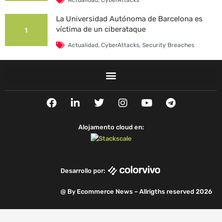
Actualidad
,
CyberAttacks
La Universidad Autónoma de Barcelona es
víctima de un ciberataque
1
Actualidad
,
CyberAttacks
,
Security Breaches
F
L
T
I
Y
T
a
i
w
n
o
e
c
n
i
s
u
l
e
k
t
t
t
e
Alojamento cloud en:
b
e
t
a
u
g
o
d
e
g
b
r
o
i
r
r
e
a
k
n
a
m
Desarrollo por:
m
@ By Ecommerce News – Allrigths reserved 2026