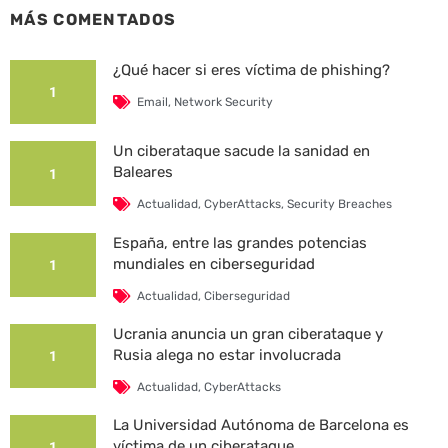
MÁS COMENTADOS
¿Qué hacer si eres víctima de phishing?
1
Email
,
Network Security
Un ciberataque sacude la sanidad en
Baleares
1
Actualidad
,
CyberAttacks
,
Security Breaches
España, entre las grandes potencias
mundiales en ciberseguridad
1
Actualidad
,
Ciberseguridad
Ucrania anuncia un gran ciberataque y
Rusia alega no estar involucrada
1
Actualidad
,
CyberAttacks
La Universidad Autónoma de Barcelona es
víctima de un ciberataque
1