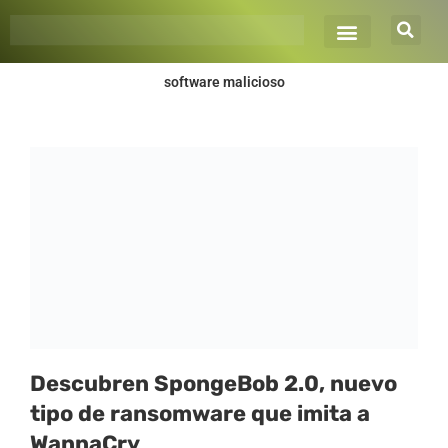
Ir
al
contenido
software malicioso
Descubren SpongeBob 2.0, nuevo
tipo de ransomware que imita a
WannaCry