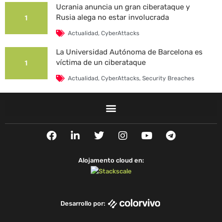
Ucrania anuncia un gran ciberataque y
Rusia alega no estar involucrada
1
Actualidad
,
CyberAttacks
La Universidad Autónoma de Barcelona es
víctima de un ciberataque
1
Actualidad
,
CyberAttacks
,
Security Breaches
F
L
T
I
Y
T
a
i
w
n
o
e
c
n
i
s
u
l
e
k
t
t
t
e
Alojamento cloud en:
b
e
t
a
u
g
o
d
e
g
b
r
o
i
r
r
e
a
k
n
a
m
Desarrollo por:
m