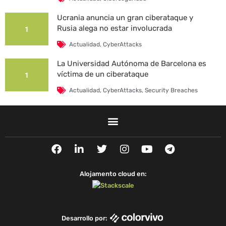
Ucrania anuncia un gran ciberataque y
Rusia alega no estar involucrada
1
Actualidad
,
CyberAttacks
La Universidad Autónoma de Barcelona es
víctima de un ciberataque
1
Actualidad
,
CyberAttacks
,
Security Breaches
F
L
T
I
Y
T
a
i
w
n
o
e
c
n
i
s
u
l
e
k
t
t
t
e
Alojamento cloud en:
b
e
t
a
u
g
o
d
e
g
b
r
o
i
r
r
e
a
k
n
a
m
Desarrollo por:
m