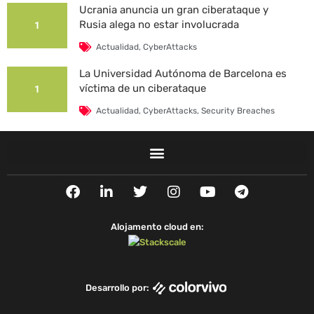
Ucrania anuncia un gran ciberataque y
Rusia alega no estar involucrada
1
Actualidad
,
CyberAttacks
La Universidad Autónoma de Barcelona es
víctima de un ciberataque
1
Actualidad
,
CyberAttacks
,
Security Breaches
F
L
T
I
Y
T
a
i
w
n
o
e
c
n
i
s
u
l
e
k
t
t
t
e
Alojamento cloud en:
b
e
t
a
u
g
o
d
e
g
b
r
o
i
r
r
e
a
k
n
a
m
Desarrollo por:
m