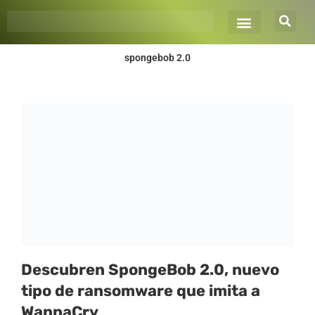
Ir
al
contenido
spongebob 2.0
Descubren SpongeBob 2.0, nuevo
tipo de ransomware que imita a
WannaCry