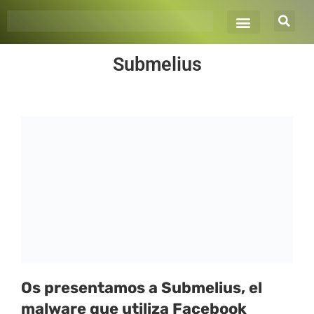
Ir
al
contenido
Submelius
Os presentamos a Submelius, el
malware que utiliza Facebook