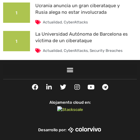
Ucrania anuncia un gran ciberataque y
Rusia alega no estar involucrada
1
Actualidad
,
CyberAttacks
La Universidad Autónoma de Barcelona es
víctima de un ciberataque
1
Actualidad
,
CyberAttacks
,
Security Breaches
F
L
T
I
Y
T
a
i
w
n
o
e
c
n
i
s
u
l
e
k
t
t
t
e
Alojamento cloud en:
b
e
t
a
u
g
o
d
e
g
b
r
o
i
r
r
e
a
k
n
a
m
Desarrollo por:
m