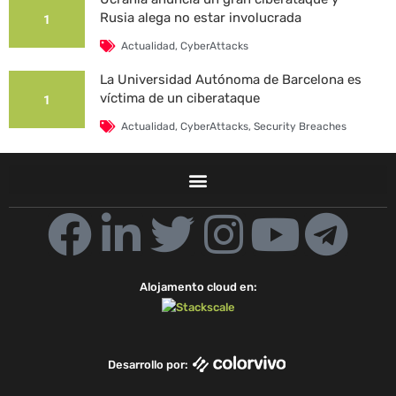
Rusia alega no estar involucrada
1
Actualidad
,
CyberAttacks
La Universidad Autónoma de Barcelona es
víctima de un ciberataque
1
Actualidad
,
CyberAttacks
,
Security Breaches
F
L
T
I
Y
T
a
i
w
n
o
e
Alojamento cloud en:
c
n
i
s
u
l
e
k
t
t
t
e
Desarrollo por: