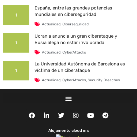
España, entre las grandes potencias
mundiales en ciberseguridad
1
Actualidad
,
Ciberseguridad
Ucrania anuncia un gran ciberataque y
Rusia alega no estar involucrada
1
Actualidad
,
CyberAttacks
La Universidad Autónoma de Barcelona es
víctima de un ciberataque
1
Actualidad
,
CyberAttacks
,
Security Breaches
F
L
T
I
Y
T
a
i
w
n
o
e
c
n
i
s
u
l
e
k
t
t
t
e
Alojamento cloud en:
b
e
t
a
u
g