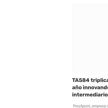
TA584 triplic
año innovand
intermediario
Proofpoint, empresa m