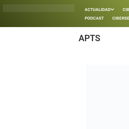
Ir
ACTUALIDAD
CI
al
contenido
PODCAST
CIBERS
APTS