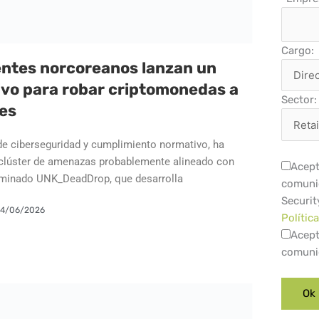
Cargo:
entes norcoreanos lanzan un
ivo para robar criptomonedas a
Sector:
es
e ciberseguridad y cumplimiento normativo, ha
 clúster de amenazas probablemente alineado con
Acept
ominado UNK_DeadDrop, que desarrolla
comuni
Securit
14/06/2026
Polític
Acept
comuni