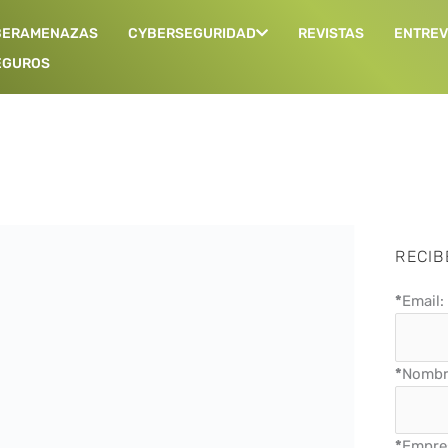
BERAMENAZAS
CYBERSEGURIDAD
REVISTAS
ENTREV
EGUROS
Página
Página
Página
Página
Página
RECIB
*
Email:
*
Nombre
*
Empre