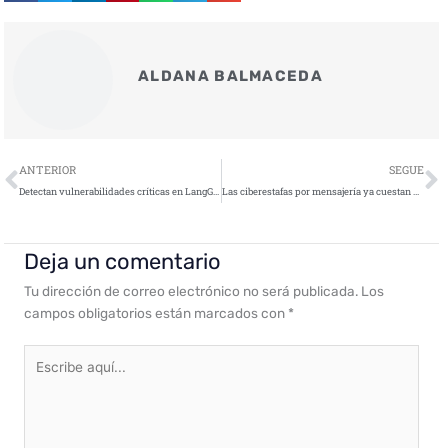
ALDANA BALMACEDA
Ant
S
ANTERIOR
SEGUE
Detectan vulnerabilidades críticas en LangGraph, la popular plataforma de IA
Las ciberestafas por mensajería ya cuestan más de 1.150 euros al 7,5% de las víctimas españolas
Deja un comentario
Tu dirección de correo electrónico no será publicada.
Los
campos obligatorios están marcados con
*
Escribe
aquí...