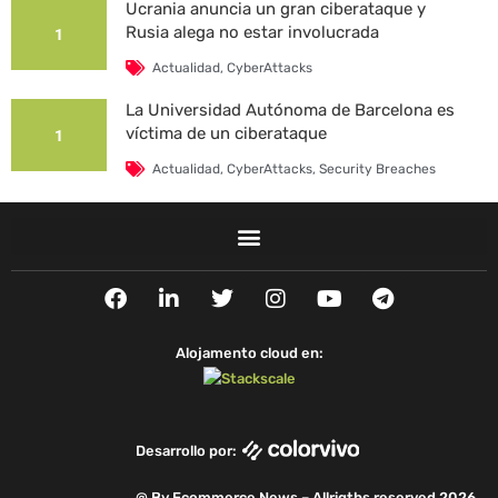
Ucrania anuncia un gran ciberataque y
Rusia alega no estar involucrada
1
Actualidad
,
CyberAttacks
La Universidad Autónoma de Barcelona es
víctima de un ciberataque
1
Actualidad
,
CyberAttacks
,
Security Breaches
F
L
T
I
Y
T
a
i
w
n
o
e
c
n
i
s
u
l
e
k
t
t
t
e
Alojamento cloud en:
b
e
t
a
u
g
o
d
e
g
b
r
o
i
r
r
e
a
k
n
a
m
Desarrollo por:
m
@ By Ecommerce News – Allrigths reserved 2026