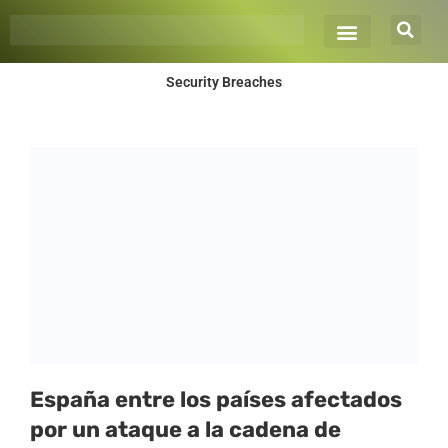
Ir
al
contenido
Security Breaches
Página
Página
Página
Página
Página
España entre los países afectados
por un ataque a la cadena de