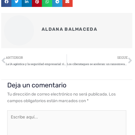
ALDANA BALMACEDA
Ant
S
ANTERIOR
SEGUE
La IA agéntica y la seguridad empresarial: riesgos y beneficios
Los ciberataques se aceleran: un ransomware puede comprometer y cifrar una empresa en menos de 3 horas
Deja un comentario
Tu dirección de correo electrónico no será publicada.
Los
campos obligatorios están marcados con
*
Escribe
aquí...