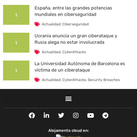
España, entre las grandes potencias
mundiales en ciberseguridad
1
Actualidad
,
Ciberseguridad
Ucrania anuncia un gran ciberataque y
Rusia alega no estar involucrada
1
Actualidad
,
CyberAttacks
La Universidad Autónoma de Barcelona es
víctima de un ciberataque
1
Actualidad
,
CyberAttacks
,
Security Breaches
F
L
T
I
Y
T
a
i
w
n
o
e
c
n
i
s
u
l
e
k
t
t
t
e
Alojamento cloud en:
b
e
t
a
u
g