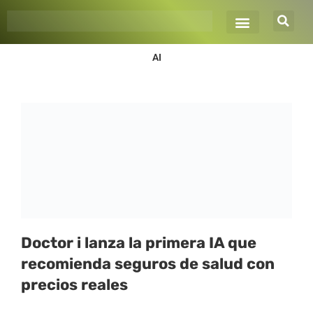
Ir
al
contenido
AI
Página
Página
Página
Página
Página
Doctor i lanza la primera IA que
recomienda seguros de salud con
precios reales