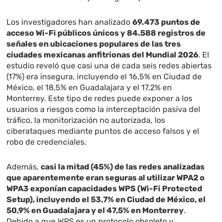
Los investigadores han analizado
69.473 puntos de
acceso Wi-Fi públicos únicos y 84.588 registros de
señales en ubicaciones populares de las tres
ciudades mexicanas anfitrionas del Mundial 2026
. El
estudio reveló que casi una de cada seis redes abiertas
(17%) era insegura, incluyendo el 16,5% en Ciudad de
México, el 18,5% en Guadalajara y el 17,2% en
Monterrey. Este tipo de redes puede exponer a los
usuarios a riesgos como la interceptación pasiva del
tráfico, la monitorización no autorizada, los
ciberataques mediante puntos de acceso falsos y el
robo de credenciales.
Además,
casi la mitad (45%) de las redes analizadas
que aparentemente eran seguras al utilizar WPA2 o
WPA3 exponían capacidades WPS (Wi-Fi Protected
Setup), incluyendo el 53,7% en Ciudad de México, el
50,9% en Guadalajara y el 47,5% en Monterrey
.
Debido a que WPS es un protocolo obsoleto y