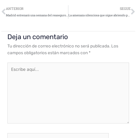
Ant
S
ANTERIOR
SEGUE
Madrid estrenará una semana del reaseguro para reforzar su papel como puente entre Europa y Latinoamérica
La amenaza silenciosa que sigue abriendo puertas a los ciberdelincuentes
Deja un comentario
Tu dirección de correo electrónico no será publicada.
Los
campos obligatorios están marcados con
*
Escribe
aquí...
Nombre*