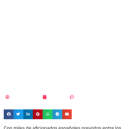
Wi-Fi del Mundial:
el 17% de las
redes analizadas
en México son
inseguras
Aldana Balmaceda
22/06/2026
Sin comentarios
Con miles de aficionados españoles previstos entre los