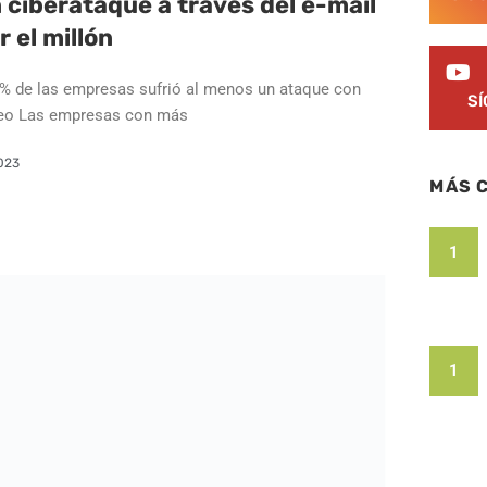
n ciberataque a través del e-mail
 el millón
75% de las empresas sufrió al menos un ataque con
S
rreo Las empresas con más
023
MÁS 
1
1