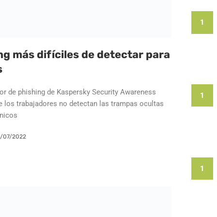
1
ng más difíciles de detectar para
s
or de phishing de Kaspersky Security Awareness
1
 los trabajadores no detectan las trampas ocultas
ónicos
/07/2022
1