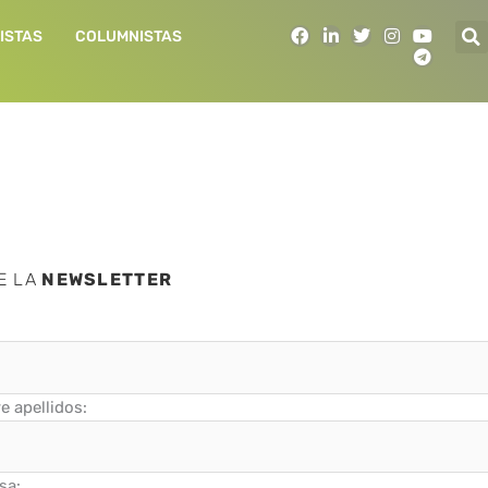
F
L
T
I
Y
T
ISTAS
COLUMNISTAS
a
i
w
n
o
e
c
n
i
s
u
l
e
k
t
t
t
e
b
e
t
a
u
g
o
d
e
g
b
r
o
i
r
r
e
a
k
n
a
m
m
E LA
NEWSLETTER
 apellidos:
sa: