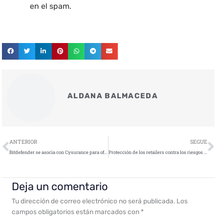
en el spam.
ALDANA BALMACEDA
Ant
S
ANTERIOR
SEGUE
Bitdefender se asocia con Cysurance para ofrecer a sus clientes de MDR un programa de garantía contra violaciones de ciberseguridad
Protección de los retailers contra los riesgos online en Black Friday
Deja un comentario
Tu dirección de correo electrónico no será publicada.
Los
campos obligatorios están marcados con
*