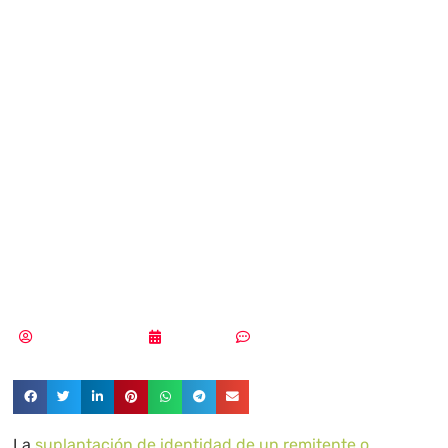
ataque de email
spoofing y que
suplanten el
correo
electrónico
Aldana Balmaceda
27/11/2024
Sin comentarios
La
suplantación de identidad de un remitente o