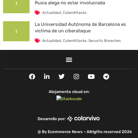
Rusia alega no estar involucrada
1
Actualidad
,
CyberAttacks
La Universidad Autónoma de Barcelona es
víctima de un ciberataque
1
Actualidad
,
CyberAttacks
,
Security Breaches
F
L
T
I
Y
T
a
i
w
n
o
e
c
n
i
s
u
l
e
k
t
t
t
e
Alojamento cloud en:
b
e
t
a
u
g
o
d
e
g
b
r
o
i
r
r
e
a
k
n
a
m
Desarrollo por:
m
@ By Ecommerce News – Allrigths reserved 2026