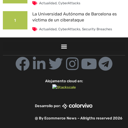
Actualidad
,
CyberAttacks
La Universidad Autónoma de Barcelona es
víctima de un ciberataque
1
Actualidad
,
CyberAttacks
,
Security Breaches
F
L
T
I
Y
T
a
i
w
n
o
e
Alojamento cloud en:
c
n
i
s
u
l
e
k
t
t
t
e
Desarrollo por:
b
e
t
a
u
g
@ By Ecommerce News – Allrigths reserved 2026