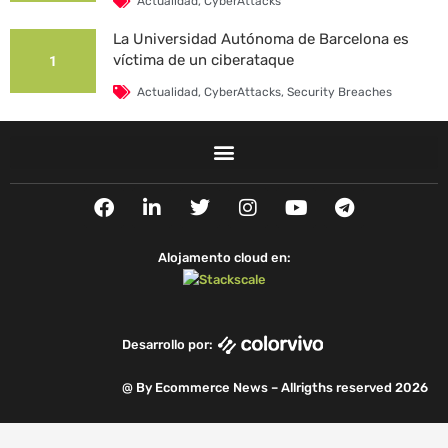
Actualidad
,
CyberAttacks
La Universidad Autónoma de Barcelona es
víctima de un ciberataque
1
Actualidad
,
CyberAttacks
,
Security Breaches
F
L
T
I
Y
T
a
i
w
n
o
e
c
n
i
s
u
l
e
k
t
t
t
e
Alojamento cloud en:
b
e
t
a
u
g
o
d
e
g
b
r
o
i
r
r
e
a
k
n
a
m
Desarrollo por:
m
@ By Ecommerce News – Allrigths reserved 2026