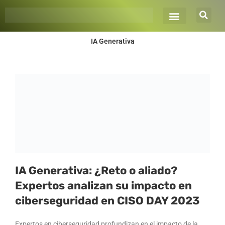
Ir
al
contenido
IA Generativa
IA Generativa: ¿Reto o aliado?
Expertos analizan su impacto en
ciberseguridad en CISO DAY 2023
Expertos en ciberseguridad profundizan en el impacto de la