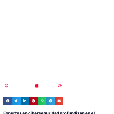
¿Reto o aliado?
Expertos analizan
su impacto en
ciberseguridad
en CISO DAY 2023
MLuz Dominguez
19/07/2023
Sin comentarios
Expertos en ciberseguridad profundizan en el