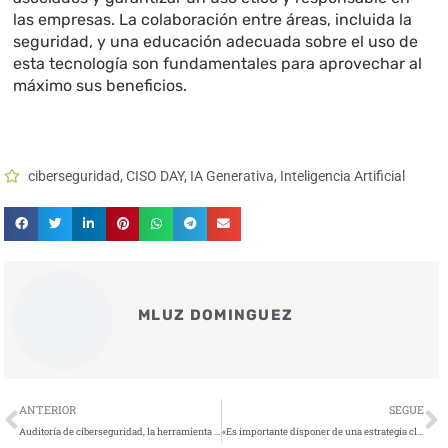
las empresas. La colaboración entre áreas, incluida la
seguridad, y una educación adecuada sobre el uso de
esta tecnología son fundamentales para aprovechar al
máximo sus beneficios.
ciberseguridad
,
CISO DAY
,
IA Generativa
,
Inteligencia Artificial
MLUZ DOMINGUEZ
Ant
S
ANTERIOR
SEGUE
Auditoría de ciberseguridad, la herramienta para proteger empresas y detectar vulnerabilidades durante las vacaciones
«Es importante disponer de una estrategia clara y bien definida que permita elevar al máximo posible la protección de los servicios»