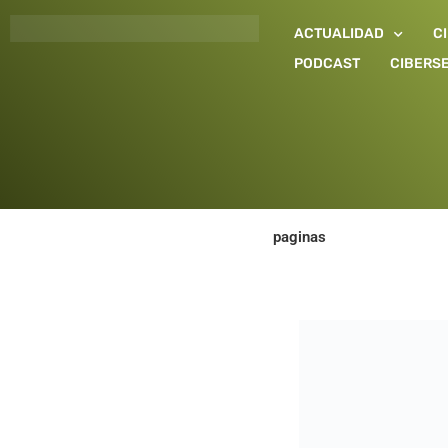
Ir
ACTUALIDAD
C
al
contenido
PODCAST
CIBERS
paginas