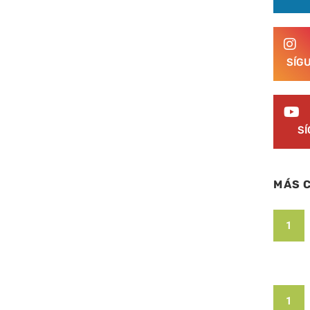
SÍG
S
MÁS 
1
1