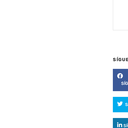
SÍGU
SÍ
S
S