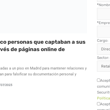
*
Nombre
*
Empre
Cargo:
nco personas que captaban a sus
avés de páginas online de
Sector:
itadas a un piso en Madrid para mantener relaciones y
ban para falsificar su documentación personal y
Acept
/07/2023
comuni
Securit
Polític
Acept