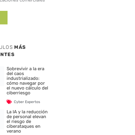
caciones comerciales
CULOS
MÁS
ENTES
Sobrevivir a la era
del caos
industrializado:
cómo navegar por
el nuevo cálculo del
ciberriesgo
Cyber Expertos
La IA y la reducción
de personal elevan
el riesgo de
ciberataques en
verano