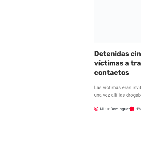
Detenidas ci
víctimas a tr
contactos
Las víctimas eran inv
una vez allí las droga
MLuz Dominguez
19