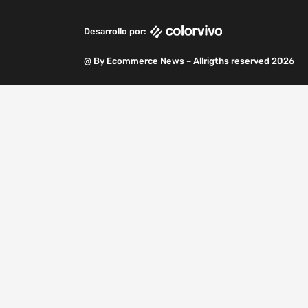
o
i
r
r
e
a
k
n
a
m
Desarrollo por:
m
@ By Ecommerce News – Allrigths reserved 2026