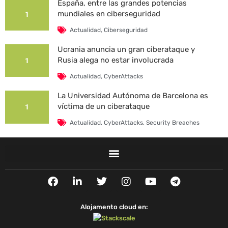
España, entre las grandes potencias
mundiales en ciberseguridad
1
Actualidad
,
Ciberseguridad
Ucrania anuncia un gran ciberataque y
Rusia alega no estar involucrada
1
Actualidad
,
CyberAttacks
La Universidad Autónoma de Barcelona es
víctima de un ciberataque
1
Actualidad
,
CyberAttacks
,
Security Breaches
F
L
T
I
Y
T
a
i
w
n
o
e
c
n
i
s
u
l
e
k
t
t
t
e
Alojamento cloud en:
b
e
t
a
u
g
o
d
e
g
b
r