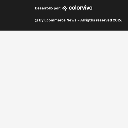
k
n
a
m
Desarrollo por:
m
@ By Ecommerce News – Allrigths reserved 2026