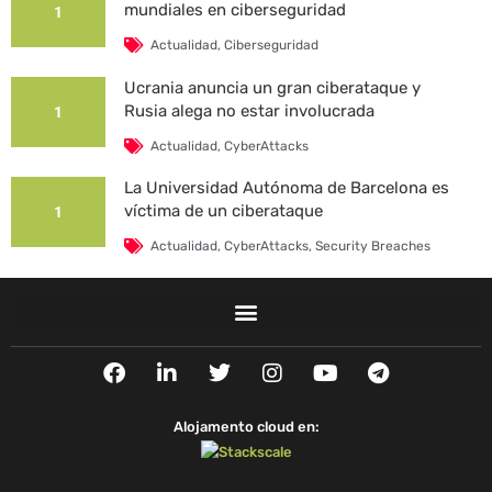
mundiales en ciberseguridad
1
Actualidad
,
Ciberseguridad
Ucrania anuncia un gran ciberataque y
Rusia alega no estar involucrada
1
Actualidad
,
CyberAttacks
La Universidad Autónoma de Barcelona es
víctima de un ciberataque
1
Actualidad
,
CyberAttacks
,
Security Breaches
F
L
T
I
Y
T
a
i
w
n
o
e
c
n
i
s
u
l
e
k
t
t
t
e
Alojamento cloud en:
b
e
t
a
u
g
o
d
e
g
b
r
o
i
r
r
e
a