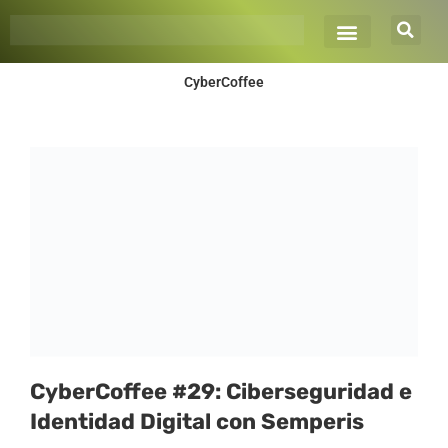
Ir
al
contenido
CyberCoffee
Página
Página
CyberCoffee #29: Ciberseguridad e
Identidad Digital con Semperis