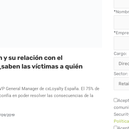
*
Nombre
*
Empre
Cargo:
 y su relación con el
saben las víctimas a quién
Sector:
VP General Manager de cxLoyalty España. El 75% de
onfía en poder resolver las consecuencias de la
Acept
comuni
Securit
/09/2019
Polític
Acept