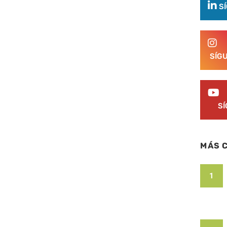
S
SÍG
S
MÁS 
1