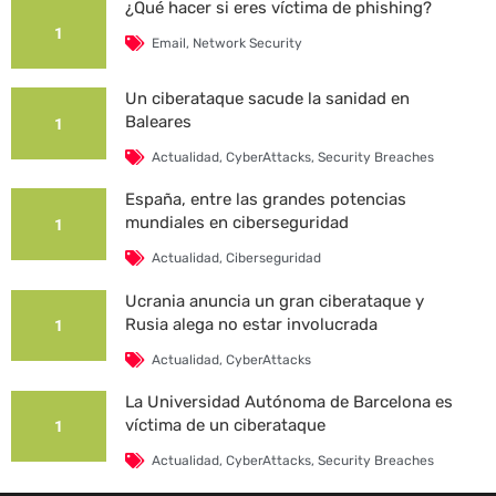
¿Qué hacer si eres víctima de phishing?
1
Email
,
Network Security
Un ciberataque sacude la sanidad en
Baleares
1
Actualidad
,
CyberAttacks
,
Security Breaches
España, entre las grandes potencias
mundiales en ciberseguridad
1
Actualidad
,
Ciberseguridad
Ucrania anuncia un gran ciberataque y
Rusia alega no estar involucrada
1
Actualidad
,
CyberAttacks
La Universidad Autónoma de Barcelona es
víctima de un ciberataque
1
Actualidad
,
CyberAttacks
,
Security Breaches