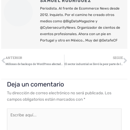
SAMUEL RODRÍGUEZ
Periodista. Al frente de Ecommerce News desde
2012. Inquieto. Por el camino he creado otros
medios como @BigDataMagazine y
@CybersecurityNews. Organizador de cientos de
eventos profesionales. Ahora con un pie en
Portugal y otro en México… Muy del @GetafeCF
Ant
S
ANTERIOR
SEGUE
Millones de backups de WordPress afectados por una vulnerabilidad
El sector industrial se llevó la peor parte de los ciberataques en 2021
Deja un comentario
Tu dirección de correo electrónico no será publicada.
Los
campos obligatorios están marcados con
*
Escribe
aquí...