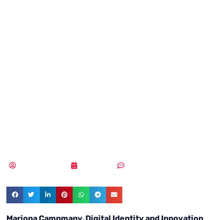
con Mariona
Campmany,
Digital Identity
and Innovation
Lead en Mitek
Samuel Rodríguez
24/02/2022
2 comentarios
Mariona Campmany, Digital Identity and Innovation