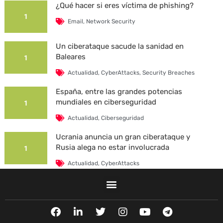
¿Qué hacer si eres víctima de phishing?
1
Email
,
Network Security
Un ciberataque sacude la sanidad en
Baleares
1
Actualidad
,
CyberAttacks
,
Security Breaches
España, entre las grandes potencias
mundiales en ciberseguridad
1
Actualidad
,
Ciberseguridad
Ucrania anuncia un gran ciberataque y
Rusia alega no estar involucrada
1
Actualidad
,
CyberAttacks
La Universidad Autónoma de Barcelona es
víctima de un ciberataque
1
F
L
T
I
Y
T
Actualidad
,
CyberAttacks
,
Security Breaches
a
i
w
n
o
e