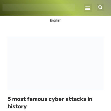
Ir
al
contenido
English
5 most famous cyber attacks in
history