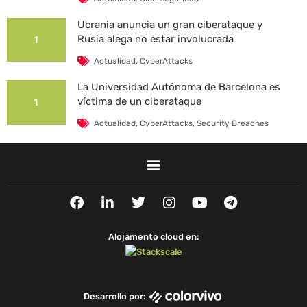
Ucrania anuncia un gran ciberataque y
Rusia alega no estar involucrada
1
Actualidad
,
CyberAttacks
La Universidad Autónoma de Barcelona es
víctima de un ciberataque
1
Actualidad
,
CyberAttacks
,
Security Breaches
F
L
T
I
Y
T
a
i
w
n
o
e
c
n
i
s
u
l
e
k
t
t
t
e
Alojamento cloud en:
b
e
t
a
u
g
o
d
e
g
b
r
o
i
r
r
e
a
k
n
a
m
Desarrollo por:
m