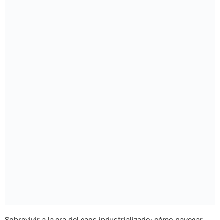
Sobrevivir a la era del caos industrializado: cómo navegar