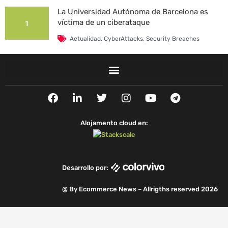
La Universidad Autónoma de Barcelona es
víctima de un ciberataque
1
Actualidad
,
CyberAttacks
,
Security Breaches
F
L
T
I
Y
T
a
i
w
n
o
e
c
n
i
s
u
l
e
k
t
t
t
e
Alojamento cloud en:
b
e
t
a
u
g
o
d
e
g
b
r
o
i
r
r
e
a
k
n
a
m
Desarrollo por:
m
@ By Ecommerce News – Allrigths reserved 2026