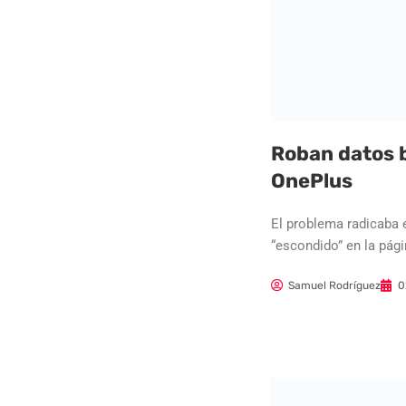
Roban datos 
OnePlus
El problema radicaba 
“escondido” en la pági
Samuel Rodríguez
0