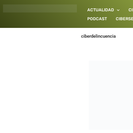
Ir
ACTUALIDAD
C
al
contenido
PODCAST
CIBERS
ciberdelincuencia