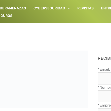
IBERAMENAZAS
CYBERSEGURIDAD
REVISTAS
ENTR
EGUROS
Página
Página
RECIB
*
Email:
*
Nombre
*
Empre