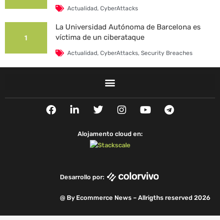
Actualidad
,
CyberAttacks
La Universidad Autónoma de Barcelona es
víctima de un ciberataque
1
Actualidad
,
CyberAttacks
,
Security Breaches
F
L
T
I
Y
T
a
i
w
n
o
e
c
n
i
s
u
l
e
k
t
t
t
e
Alojamento cloud en:
b
e
t
a
u
g
o
d
e
g
b
r
o
i
r
r
e
a
k
n
a
m
Desarrollo por:
m
@ By Ecommerce News – Allrigths reserved 2026