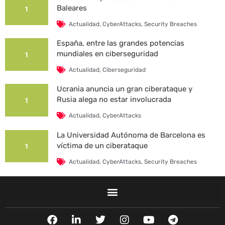
Baleares
1
Actualidad
,
CyberAttacks
,
Security Breaches
España, entre las grandes potencias
mundiales en ciberseguridad
1
Actualidad
,
Ciberseguridad
Ucrania anuncia un gran ciberataque y
Rusia alega no estar involucrada
1
Actualidad
,
CyberAttacks
La Universidad Autónoma de Barcelona es
víctima de un ciberataque
1
Actualidad
,
CyberAttacks
,
Security Breaches
F
L
T
I
Y
T
a
i
w
n
o
e