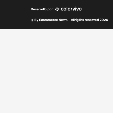
o
i
r
r
e
a
k
n
a
m
Desarrollo por:
m
@ By Ecommerce News – Allrigths reserved 2026