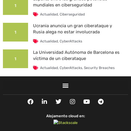
mundiales en ciberseguridad
1
Actualidad
,
Ciberseguridad
Ucrania anuncia un gran ciberataque y
Rusia alega no estar involucrada
1
Actualidad
,
CyberAttacks
La Universidad Autónoma de Barcelona es
víctima de un ciberataque
1
Actualidad
,
CyberAttacks
,
Security Breaches
F
L
T
I
Y
T
a
i
w
n
o
e
c
n
i
s
u
l
e
k
t
t
t
e
Alojamento cloud en:
b
e
t
a
u
g
o
d
e
g
b
r