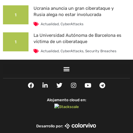
Ucrania anuncia un gran ciberataque y
Rusia alega no estar involucrada
1
Actualidad
,
CyberAttacks
La Universidad Autónoma de Barcelona es
víctima de un ciberataque
1
Actualidad
,
CyberAttacks
,
Security Breaches
F
L
T
I
Y
T
a
i
w
n
o
e
c
n
i
s
u
l
e
k
t
t
t
e
Alojamento cloud en:
b
e
t
a
u
g
o
d
e
g
b
r
o
i
r
r
e
a
k
n
a
m
Desarrollo por:
m