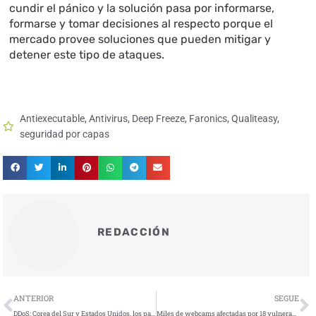
cundir el pánico y la solución pasa por informarse,
formarse y tomar decisiones al respecto porque el
mercado provee soluciones que pueden mitigar y
detener este tipo de ataques.
Antiexecutable
,
Antivirus
,
Deep Freeze
,
Faronics
,
Qualiteasy
,
seguridad por capas
REDACCIÓN
Ant
S
ANTERIOR
SEGUE
DDoS: Corea del Sur y Estados Unidos, los países con más ataques en el primer trimestre de 2017
Miles de webcams afectadas por 18 vulnerabilidades que permiten controlar las cámaras