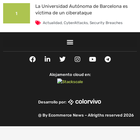
La Universidad Autónoma de Barcelona es
víctima de un ciberataque
1
Actualidad
,
CyberAttacks
,
Security Breaches
F
L
T
I
Y
T
a
i
w
n
o
e
c
n
i
s
u
l
e
k
t
t
t
e
Alojamento cloud en:
b
e
t
a
u
g
o
d
e
g
b
r
o
i
r
r
e
a
k
n
a
m
Desarrollo por:
m
@ By Ecommerce News – Allrigths reserved 2026