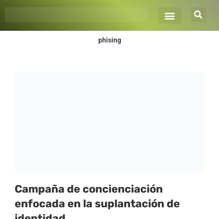
Ir
al
contenido
phising
Página
Página
Página
Página
Campaña de concienciación
enfocada en la suplantación de
identidad