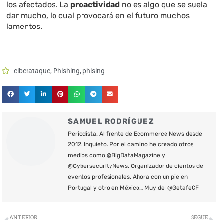
los afectados. La
proactividad
no es algo que se suela
dar mucho, lo cual provocará en el futuro muchos
lamentos.
ciberataque
,
Phishing
,
phising
SAMUEL RODRÍGUEZ
Periodista. Al frente de Ecommerce News desde
2012. Inquieto. Por el camino he creado otros
medios como @BigDataMagazine y
@CybersecurityNews. Organizador de cientos de
eventos profesionales. Ahora con un pie en
Portugal y otro en México… Muy del @GetafeCF
Ant
S
ANTERIOR
SEGUE