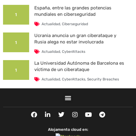
España, entre las grandes potencias
mundiales en ciberseguridad
1
Actualidad
,
Ciberseguridad
Ucrania anuncia un gran ciberataque y
Rusia alega no estar involucrada
1
Actualidad
,
CyberAttacks
La Universidad Autónoma de Barcelona es
víctima de un ciberataque
1
Actualidad
,
CyberAttacks
,
Security Breaches
F
L
T
I
Y
T
a
i
w
n
o
e
c
n
i
s
u
l
e
k
t
t
t
e
Alojamento cloud en:
b
e
t
a
u
g