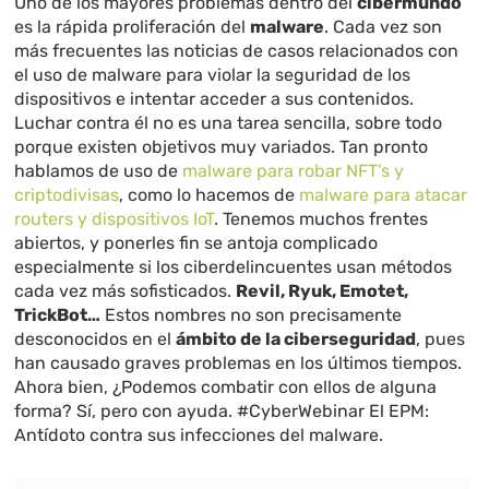
Uno de los mayores problemas dentro del
cibermundo
es la rápida proliferación del
malware
. Cada vez son
más frecuentes las noticias de casos relacionados con
el uso de malware para violar la seguridad de los
dispositivos e intentar acceder a sus contenidos.
Luchar contra él no es una tarea sencilla, sobre todo
porque existen objetivos muy variados. Tan pronto
hablamos de uso de
malware para robar NFT’s y
criptodivisas
, como lo hacemos de
malware para atacar
routers y dispositivos IoT
. Tenemos muchos frentes
abiertos, y ponerles fin se antoja complicado
especialmente si los ciberdelincuentes usan métodos
cada vez más sofisticados.
Revil, Ryuk, Emotet,
TrickBot…
Estos nombres no son precisamente
desconocidos en el
ámbito de la ciberseguridad
, pues
han causado graves problemas en los últimos tiempos.
Ahora bien, ¿Podemos combatir con ellos de alguna
forma? Sí, pero con ayuda. #CyberWebinar El EPM:
Antídoto contra sus infecciones del malware.