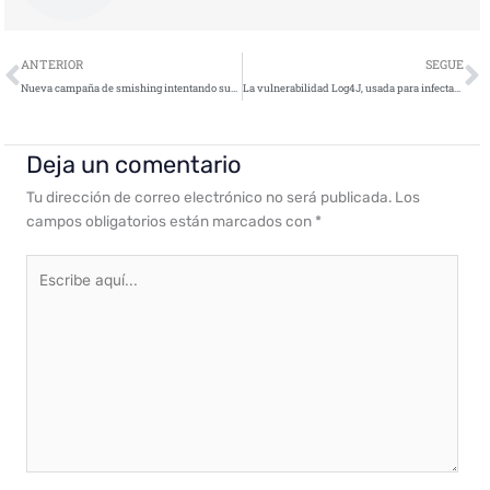
Ant
S
ANTERIOR
SEGUE
Nueva campaña de smishing intentando suplantar a DHL
La vulnerabilidad Log4J, usada para infectar equipos con ransomware Khonsari
Deja un comentario
Tu dirección de correo electrónico no será publicada.
Los
campos obligatorios están marcados con
*
Escribe
aquí...