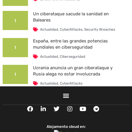
Un ciberataque sacude la sanidad en
Baleares
1
Actualidad
,
CyberAttacks
,
Security Breaches
España, entre las grandes potencias
mundiales en ciberseguridad
1
Actualidad
,
Ciberseguridad
Ucrania anuncia un gran ciberataque y
Rusia alega no estar involucrada
1
Actualidad
,
CyberAttacks
La Universidad Autónoma de Barcelona es
víctima de un ciberataque
1
F
L
T
I
Y
T
Actualidad
,
CyberAttacks
,
Security Breaches
a
i
w
n
o
e
c
n
i
s
u
l
e
k
t
t
t
e
Alojamento cloud en:
b
e
t
a
u
g