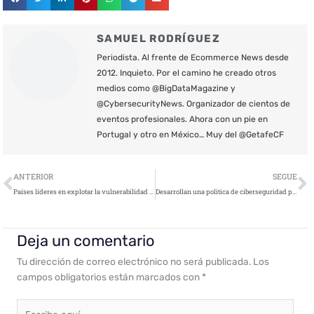
SAMUEL RODRÍGUEZ
Periodista. Al frente de Ecommerce News desde
2012. Inquieto. Por el camino he creado otros
medios como @BigDataMagazine y
@CybersecurityNews. Organizador de cientos de
eventos profesionales. Ahora con un pie en
Portugal y otro en México… Muy del @GetafeCF
Ant
S
ANTERIOR
SEGUE
Países líderes en explotar la vulnerabilidad crítica de Log4j
Desarrollan una política de ciberseguridad para dispositivos biónicos
Deja un comentario
Tu dirección de correo electrónico no será publicada.
Los
campos obligatorios están marcados con
*
Escribe